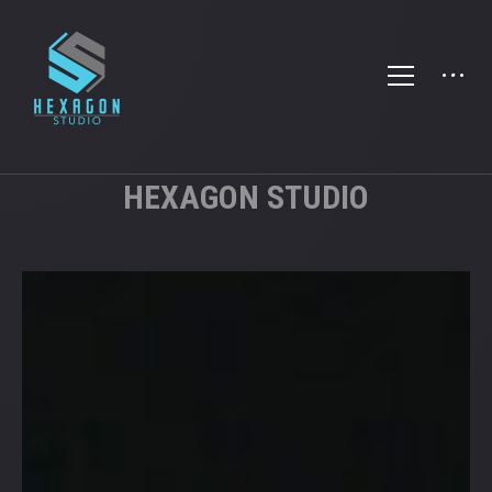
HEXAGON STUDIO